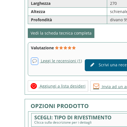
Larghezza
270
Altezza
schienal
Profondità
divano 9
Vedi la scheda tecnica completa
Valutazione
Leggi le recensioni (
1
)
Scrivi una rec
Aggiungi a lista desideri
Invia ad un 
OPZIONI PRODOTTO
TIPO DI RIVESTIMENTO
Clicca sulla descrizione per i dettagli