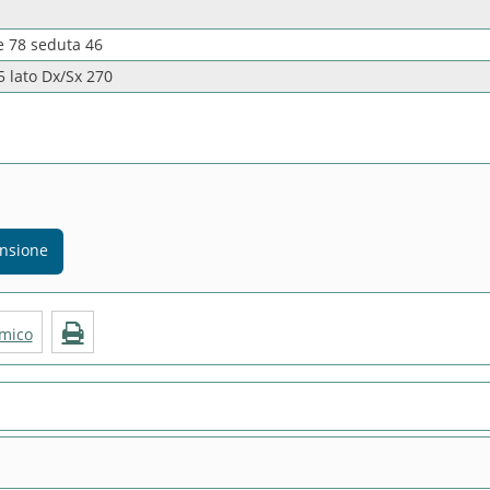
e 78 seduta 46
5 lato Dx/Sx 270
ensione
amico