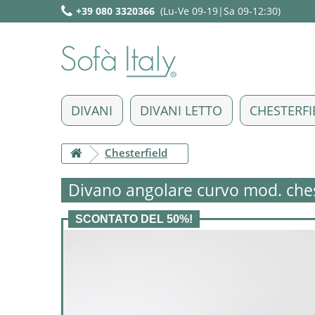
+39 080 3320366
(Lu-Ve 09-19|Sa 09-12:30)
DIVANI
DIVANI LETTO
CHESTERFI
Chesterfield
Divano angolare curvo mod. che
SCONTATO DEL 50%!