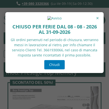
+39 080 3320366
(Lu-Ve 09-19|Sa 09-12:30)
×
CHIUSO PER FERIE DAL 08 - 08 - 2026
AL 31-09-2026
Gli ordini pervenuti nel periodo di chiusura, verranno
messi in lavorazione al rietro, per info chiamare il
servizio Clienti Tel. 3661930066, nel caso di mancata
Accessori
risposta sarete ricontattati il prima possibile.
Chiudi
Materasso box a molle 160x190 h..24
mod. Prestige Top Memory
SCONTATO DEL 50%!