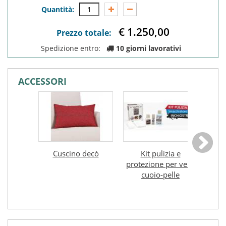
Quantità:
€ 1.250,0
Prezzo totale:
Spedizione entro:
10 giorni lavorativi
ACCESSORI
Cuscino decò
Kit pulizia e
Mec.
protezione per vero
con
€ 20,0
cuoio-pelle
per 
€ 45,0