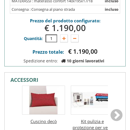
MATERASSI :
materasso confort 140x195x17/18
incluso
Consegna :
Consegna al piano strada
incluso
Prezzo del prodotto configurato:
€ 1.190,0
Quantità:
€ 1.190,0
Prezzo totale:
Spedizione entro:
10 giorni lavorativi
ACCESSORI
Cuscino decò
Kit pulizia e
Mec.
protezione per vero
con
€ 20,0