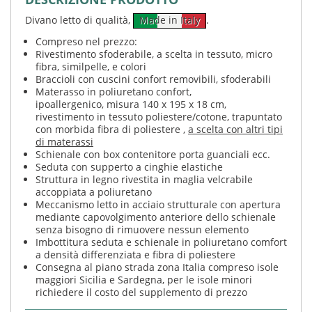
Divano letto di qualità,
Made in Italy
.
Compreso nel prezzo:
Rivestimento sfoderabile, a scelta in tessuto, micro
fibra, similpelle, e colori
Braccioli con cuscini confort removibili, sfoderabili
Materasso in poliuretano confort,
ipoallergenico, misura 140 x 195 x 18 cm,
rivestimento in tessuto poliestere/cotone, trapuntato
con morbida fibra di poliestere ,
a scelta con altri tipi
di materassi
Schienale con box contenitore porta guanciali ecc.
Seduta con supperto a cinghie elastiche
Struttura in legno rivestita in maglia velcrabile
accoppiata a poliuretano
Meccanismo letto in acciaio strutturale con apertura
mediante capovolgimento anteriore dello schienale
senza bisogno di rimuovere nessun elemento
Imbottitura seduta e schienale in poliuretano comfort
a densità differenziata e fibra di poliestere
Consegna al piano strada zona Italia compreso isole
maggiori Sicilia e Sardegna, per le isole minori
richiedere il costo del supplemento di prezzo