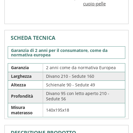
cuoio-pelle
per 
€ 45,0
SCHEDA TECNICA
Garanzia di 2 anni per il consumatore, come da
normativa europea
Garanzia
2 anni come da normativa Europea
Larghezza
Divano 210 - Sedute 160
Altezza
Schienale 90 - Sedute 49
Divano 95 con letto aperto 210 -
Profondità
Sedute 56
Misura
140x195x18
materasso
DESCRIZIONE PRODOTTO