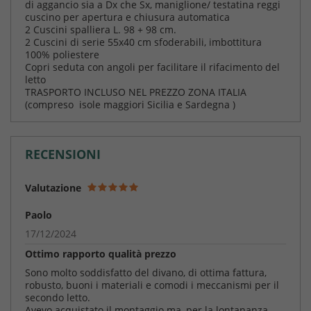
di aggancio sia a Dx che Sx, maniglione/ testatina reggi
cuscino per apertura e chiusura automatica
2 Cuscini spalliera L. 98 + 98 cm.
2 Cuscini di serie 55x40 cm sfoderabili, imbottitura
100% poliestere
Copri seduta con angoli per facilitare il rifacimento del
letto
TRASPORTO INCLUSO NEL PREZZO ZONA ITALIA
(compreso isole maggiori Sicilia e Sardegna )
RECENSIONI
Valutazione
Paolo
17/12/2024
Ottimo rapporto qualità prezzo
Sono molto soddisfatto del divano, di ottima fattura,
robusto, buoni i materiali e comodi i meccanismi per il
secondo letto.
Avevo acquistato il montaggio ma, per la lontananza