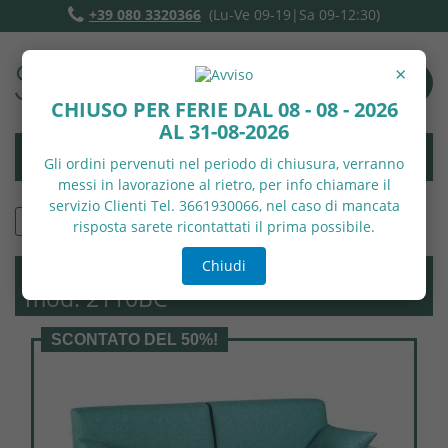
+39 080 3320366
(Lu-Ve 09-19|Sa 09-12:30)
×
CHIUSO PER FERIE DAL 08 - 08 - 2026
AL 31-08-2026
Gli ordini pervenuti nel periodo di chiusura, verranno
messi in lavorazione al rietro, per info chiamare il
servizio Clienti Tel. 3661930066, nel caso di mancata
Divani Letto
risposta sarete ricontattati il prima possibile.
Chiudi
Divano doppio letto max estraibile
mod. 2110BC
SCONTATO DEL 50%!