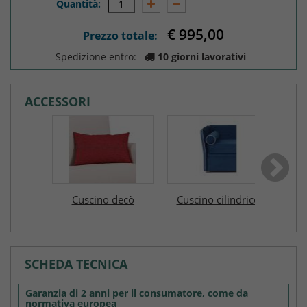
Quantità:
€ 995,0
Prezzo totale:
Spedizione entro:
10 giorni lavorativi
ACCESSORI
Cuscino decò
Cuscino cilindrico
Guan
€ 20,0
€ 30,0
SCHEDA TECNICA
Garanzia di 2 anni per il consumatore, come da
normativa europea